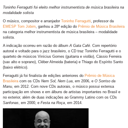
Toninho Ferragutti foi eleito melhor instrumentista de música brasileira na
modalidade solista
O músico, compositor e arranjador
Toninho Ferragutti
, professor da
EMESP Tom Jobim
, ganhou a 28ª edição do
Prêmio de Música Brasileira
na categoria melhor instrumentista de música brasileira – modalidade
solista.
A indicação ocorreu em razão do álbum
A Gata Café
. Com repertório
autoral e voltado para o jazz brasileiro, o CD traz Toninho Ferragutti e o
quarteto de músicos Vinícius Gomes (guitarra e violão), Cássio Ferreira
(sax alto e soprano), Cléber Almeida (bateria) e Thiago do Espírito Santo
(baixo elétrico).
Ferragutti já foi finalista de edições anteriores do
Prêmio de Música
Brasileira
com os CDs
Nem Sol, Nem Lua
, em 2006, e
O Sorriso da
Manu
, em 2012. Com nove CDs autorais, o músico possui extensa
participação em shows e em álbuns de artistas importantes no Brasil e
no exterior, além de duas indicações ao Grammy Latino com os CDs
Sanfonas
, em 2000, e
Festa na Roça
, em 2014.