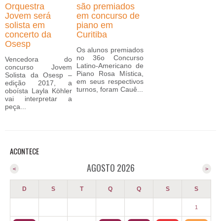
Orquestra
são premiados
Jovem será
em concurso de
solista em
piano em
concerto da
Curitiba
Osesp
Os alunos premiados
no 36o Concurso
Vencedora do
Latino-Americano de
concurso Jovem
Piano Rosa Mística,
Solista da Osesp –
em seus respectivos
edição 2017, a
turnos, foram Cauê...
oboísta Layla Köhler
vai interpretar a
peça...
ACONTECE
AGOSTO 2026
<
>
D
S
T
Q
Q
S
S
1