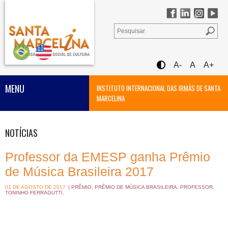
A-
A
A+
MENU
INSTITUTO INTERNACIONAL DAS IRMÃS DE SANTA
MARCELINA
NOTÍCIAS
Professor da EMESP ganha Prêmio
de Música Brasileira 2017
01 DE AGOSTO DE 2017
|
PRÊMIO
,
PRÊMIO DE MÚSICA BRASILEIRA
,
PROFESSOR
,
TONINHO FERRAGUTTI
.