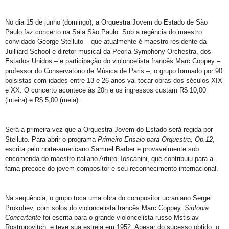
No dia 15 de junho (domingo), a Orquestra Jovem do Estado de São
Paulo faz concerto na Sala São Paulo. Sob a regência do maestro
convidado George Stelluto – que atualmente é maestro residente da
Juilliard School e diretor musical da Peoria Symphony Orchestra, dos
Estados Unidos – e participação do violoncelista francês Marc Coppey –
professor do Conservatório de Música de Paris –, o grupo formado por 90
bolsistas com idades entre 13 e 26 anos vai tocar obras dos séculos XIX
e XX. O concerto acontece às 20h e os ingressos custam R$ 10,00
(inteira) e R$ 5,00 (meia).
Será a primeira vez que a Orquestra Jovem do Estado será regida por
Stelluto. Para abrir o programa
Primeiro Ensaio para Orquestra, Op.12
,
escrita pelo norte-americano Samuel Barber e provavelmente sob
encomenda do maestro italiano Arturo Toscanini, que contribuiu para a
fama precoce do jovem compositor e seu reconhecimento internacional.
Na sequência, o grupo toca uma obra do compositor ucraniano Sergei
Prokofiev, com solos do violoncelista francês Marc Coppey.
Sinfonia
Concertante
foi escrita para o grande violoncelista russo Mstislav
Rostropovitch, e teve sua estreia em 1952. Apesar do sucesso obtido, o