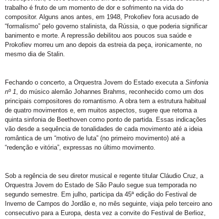
trabalho é fruto de um momento de dor e sofrimento na vida do
compositor. Alguns anos antes, em 1948, Prokofiev fora acusado de
“formalismo” pelo governo stalinista, da Rússia, o que poderia significar
banimento e morte. A repressão debilitou aos poucos sua saúde e
Prokofiev morreu um ano depois da estreia da peça, ironicamente, no
mesmo dia de Stalin.
Fechando o concerto, a Orquestra Jovem do Estado executa a
Sinfonia
nº 1
, do músico alemão Johannes Brahms, reconhecido como um dos
principais compositores do romantismo. A obra tem a estrutura habitual
de quatro movimentos e, em muitos aspectos, sugere que retoma a
quinta sinfonia de Beethoven como ponto de partida. Essas indicações
vão desde a sequência de tonalidades de cada movimento até a ideia
romântica de um “motivo de luta” (no primeiro movimento) até a
“redenção e vitória”, expressas no último movimento.
Sob a regência de seu diretor musical e regente titular Cláudio Cruz, a
Orquestra Jovem do Estado de São Paulo segue sua temporada no
segundo semestre. Em julho, participa da 45ª edição do Festival de
Inverno de Campos do Jordão e, no mês seguinte, viaja pelo terceiro ano
consecutivo para a Europa, desta vez a convite do Festival de Berlioz,