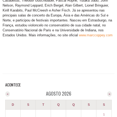
Casadesus, Theodor Guschlbauer, Pascal Rophé, Yutaka Sado, John
Nelson, Raymond Leppard, Erich Bergel, Alan Gilbert, Lionel Bringuier,
Kirill Karabits, Paul McCreesh e Asher Fisch. Já se apresentou nas
principais salas de concerto da Europa, Ásia e das Américas do Sul e
Norte, e participou de festivais importantes. Nasceu em Estrasburgo, na
França, estudou violoncelo no conservatório de sua cidade natal, no
Conservatório Nacional de Paris e na Universidade de Indiana, nos
Estados Unidos. Mais informações, no site oficial
www.marccoppey.com
ACONTECE
AGOSTO 2026
<
>
D
S
T
Q
Q
S
S
1