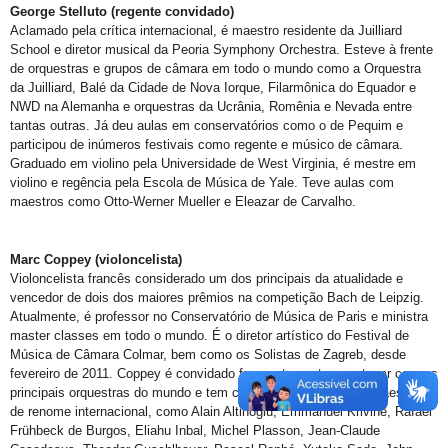
George Stelluto (regente convidado)
Aclamado pela crítica internacional, é maestro residente da Juilliard
School e diretor musical da Peoria Symphony Orchestra. Esteve à frente
de orquestras e grupos de câmara em todo o mundo como a Orquestra
da Juilliard, Balé da Cidade de Nova Iorque, Filarmônica do Equador e
NWD na Alemanha e orquestras da Ucrânia, Romênia e Nevada entre
tantas outras. Já deu aulas em conservatórios como o de Pequim e
participou de inúmeros festivais como regente e músico de câmara.
Graduado em violino pela Universidade de West Virginia, é mestre em
violino e regência pela Escola de Música de Yale. Teve aulas com
maestros como Otto-Werner Mueller e Eleazar de Carvalho.
Marc Coppey (violoncelista)
Violoncelista francês considerado um dos principais da atualidade e
vencedor de dois dos maiores prêmios na competição Bach de Leipzig.
Atualmente, é professor no Conservatório de Música de Paris e ministra
master classes em todo o mundo. É o diretor artístico do Festival de
Música de Câmara Colmar, bem como os Solistas de Zagreb, desde
fevereiro de 2011. Coppey é convidado frequentemente para tocar com as
principais orquestras do mundo e tem colaborado com muitos maestros
de renome internacional, como Alain Altinoglu, Emmanuel Krivine, Rafael
Frühbeck de Burgos, Eliahu Inbal, Michel Plasson, Jean-Claude