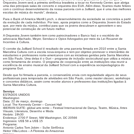
Orquestra Jovem será a primeira sinfônica brasileira a tocar no Kennedy Center, que abriga
uma das principais salas de concerto e orquestra dos EUA. Além disso, ficamos muito felizes
com o contínuo desenvolvimento da nossa parceria com a Juilliard, que é uma das melhores
escolas de música do mundo”, destaca.
Para o Bank of America Merrill Lynch, o desenvolvimento da sociedade se concretiza a partir
da evolução de cada indivíduo. Por isso, apoia projetos como a Orquestra Jovem do Estado
que, por meio da música, contribui para que os jovens descubram e aproveitem o seu
potencial de construção de um futuro melhor.
A Orquestra Jovem também tem como patrocinadores o Banco Itaú e o escritório de
advocacia Machado, Meyer, Sendacz e Opice Advogados por meio da Lei Rouanet de
Incentivo à Cultura.
O convite da Juilliard School é resultado de uma parceria firmada em 2010 entre a Santa
Marcelina Cultura com a escola nova-iorquina e tem por objetivo promover o intercâmbio de
estudantes e professores norte-americanos com as iniciativas geridas pela Santa Marcelina
em São Paulo. Uma delas é o Guri – programa de inclusão sociocultural que utiliza a música
como ferramenta de ensino. O programa de cooperação entre as instituições visa reunir a
excelência de ensino musical da Juilliard School com a experiência sociopedagógica do
programa Guri.
Desde que foi firmada a parceria, o conservatório envia com regularidade alguns de seus
profissionais para temporada de atividades em São Paulo, como
master classes
, workshops
e concertos didáticos, assim como recebe alunos e professores das instituições ligadas à
Santa Marcelina Cultura.
Serviço
ESTADOS UNIDOS
Washington
Data: 22 de março, domingo
Local: The Kennedy Center – Concert Hall
IBERIAN SUITE: global arts remix – Festival Internacional de Dança, Teatro, Música, Artes
Visuais, Literatura, Desenho e Moda
Horário: 19h30
Endereço: 2700 F Street, NW Washington, DC 20566
Ingressos: US$ 58 a US$ 15
Programa:
Antonio Carlos Tom Jobim – Suíte Sinfônica
Heitor Villa-Lobos – A Floresta do Amazonas