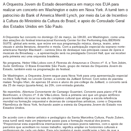
A Orquestra Jovem do Estado desembarca em março nos EUA para
realizar um concerto em Washington e outro em Nova York. A turnê tem o
patrocínio do Bank of America Merrill Lynch, por meio da Lei de Incentivo
à Cultura do Ministério da Cultura do Brasil, e apoio do Consulado Geral
dos Estados Unidos em São Paulo.
A Orquestra faz concerto no domingo 22 de março, às 19h30, em Washington, como uma
das atrações do festival internacional Kennedy Center for the Performing Arts,IBERIAN
SUITE: global arts remix, que reúne em sua programação música, dança, teatro, artes
visuais e ainda literatura, desenho e moda. Com a participação especial da soprano norte-
americana Harolyn Blackwell – cantora lírica de destaque nas principais casas de ópera e
musicais da Broadway –, a apresentação será na prestigiada Concert Hall, que vai receber
pela primeira vez uma orquestra brasileira.
No programa, Heitor Villa-Lobos com
A Floresta do Amazonas
e
Choros nº. 6
, e Tom Jobim,
Suíte Sinfônica
. O Brass Ensemble São Paulo, grupo de metais da Orquestra Jovem do
Estado, também está na programação do festival.
De Washington, a Orquestra Jovem segue para Nova York para uma apresentação especial
no Alice Tully Hall, no Lincoln Center, a convite da Juilliard School. Com solos do pianista
malaio Tengku Irfan, de apenas 16 anos e aluno do pre-college da Juilliard, o concerto será
dia 25 de março (quarta-feira), às 20h, com entrada gratuita.
No repertório,
Abertura Concertante
de Camargo Guarnieri,
Concerto para piano nº4
de
Beethoven, e
Choros nº. 6
de Villa-Lobos. Será a primeira vez que um grupo sinfônico
jovem brasileiro irá tocar na sala do complexo cultural que abriga a escola referência
mundial na formação orquestral e dezenas de companhias artísticas, como o Orquestra
Filarmônica de Nova York, fechando assim a estreia da Orquestra Jovem do Estado nos
Estados Unidos.
De acordo com o diretor artístico e pedagógico da Santa Marcelina Cultura, Paulo Zuben,
essa turnê será mais um importante passo para a formação musical dos jovens.
“Proporcionar esta experiência internacional aos nossos jovens talentos, com o apoio de
parceiros que acreditam no nosso trabalho, significa ampliar os horizontes culturais e
profissionais de cada um deles. Para nós também é muito gratificante o fato de que a