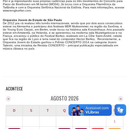
Flor e já improvisando suas próprias cadências para os três movimentos do Concerto para
Piano de Beethoven em Mi bemol (WO04). Já tocou com a Orquestra Filarmônica da
Tailândia e com a Orquestra Sinfônica Nacional da Estônia. Para mais informações, acesse
www.tengkuirfan.com.
Orquestra Jovem do Estado de São Paulo
De 2012 pra cá realizou três turnês internacionais, sendo que por dois anos consecutivos
esteve na Alemanha e participou dos festivais MDR Muiksommer, na região da Saxônia, e
do Young Euro Classic, em Berlim, onde tocou na histórica sala Konzerthaus. Ano passado
esteve em Amsterdã, na Holanda, e se apresentou na moderna sala Muziekgebouw e na
França, encantou o público do Festival Berlioz, realizado em La Côte Saint-André, cidade
que fica na região de Lyon e terra natal do compositor Hector Berlioz. Recentemente, a
Orquestra Jovem do Estado ganhou o Prêmio CONCERTO 2014 na categoria Jovem
Talento, uma iniciativa da Revista CONCERTO – principal publicação especializada em
música clássica no país.
ACONTECE
AGOSTO 2026
<
>
D
S
T
Q
Q
S
S
1