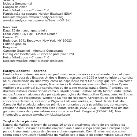
Veleiros
Melodia Sentimental
Canção de Amor
Heitor Villa-Lobos – Choros nº. 6
Participação da soprano Harolyn Blackwell (EUA)
Mais informações: www.kennedy-center.org
www.kennedy-center.org/events/?event=XPISK
Nova York
Data: 25 de março, quarta-feira
Local: Alice Tully Hall – Lincoln Center
Horário: 20h
Endereço: 1941 Broadway, New York, NY 10023
Entrada gratuita
Programa:
Camargo Guarnieri – Abertura Concertante
Ludwig van Beethoven – Concerto para piano nº4
Heitor Villa-Lobos – Choros nº. 6
Mais informações: http://lc.lincolncenter.org/
Harolyn Blackwell – soprano
Cantora lírica norte-americana com performances expressivas e exuberante nas melhores
casas de ópera dos Estados Unidos e Europa, nasceu em 1955 e logo no início da carreira
atuou em musicais da Broadway, como no espetáculo West Side Story, que ficou em cartaz
por muitos anos. Pouco depois, ficou entre as finalistas no concurso Metropolitan Opera
Auditions e a partir daí sua carreira mudou do teatro musical para a ópera. Participou de
diversos festivais internacionais como o Glyndebourne Festival, Mostly Mozart, entre tantos
outros. Atuou em algumas das principais produções do Metropolitan Opera, como As Bodas
de Fígaro, Die Fledermaus, Werther e La Fille du Regiment. Apresentou-se em séries de
concertos aclamados, incluindo o Wigmore Hall, em Londres, e o Weill Recital Hall, do
Carnegie Hall e colecionadora de prêmios e honrarias que a possibilitaram, por exemplo,
estudar na Itália com a soprano lírica Renata Tebaldi (1922-2004) – considerada um dos
grandes nomes da ópera italiana – e com o tenor Carlo Bergonzi (1924-2014). Mais
informações, acesse www.harolynblackwell.com
Tengku Irfan – pianista
Natural da Malásia, o jovem de apenas 16 anos e atualmente aluno do pre-college da
Juilliard School, iniciou os estudos em piano aos 7 anos e logo começou a compor peças
para o instrumento, peças de câmara e obras orquestrais. Com 11 anos, estreou como
solista com a Orquestra Filarmônica da Malásia sob a batuta do diretor musical Claus Peter