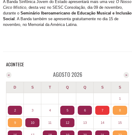
A Banda Sinfônica Jovem do Estado apresentará mais uma vez
O Nosso
Circo Místico
, desta vez no SESC Consolação, dia 09 de novembro,
durante o
Seminário Iberoamericano de Educação Musical e Inclusão
Social
. A Banda também se apresenta gratuitamente no dia 15 de
novembro, no Memorial da América Latina.
ACONTECE
AGOSTO 2026
<
>
D
S
T
Q
Q
S
S
1
2
3
4
5
6
7
8
9
10
11
12
13
14
15