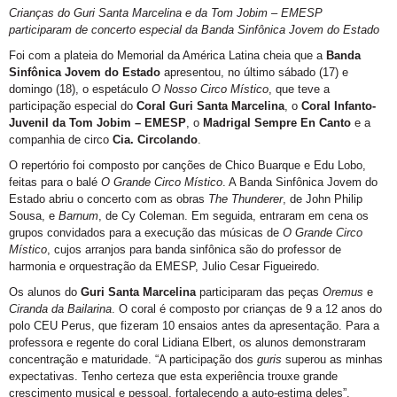
Crianças do Guri Santa Marcelina e da Tom Jobim – EMESP
participaram de concerto especial da Banda Sinfônica Jovem do Estado
Foi com a plateia do Memorial da América Latina cheia que a
Banda
Sinfônica Jovem do Estado
apresentou, no último sábado (17) e
domingo (18), o espetáculo
O Nosso Circo Místico
, que teve a
participação especial do
Coral Guri Santa Marcelina
, o
Coral Infanto-
Juvenil da Tom Jobim – EMESP
, o
Madrigal Sempre En Canto
e a
companhia de circo
Cia. Circolando
.
O repertório foi composto por canções de Chico Buarque e Edu Lobo,
feitas para o balé
O Grande Circo Místico
. A Banda Sinfônica Jovem do
Estado abriu o concerto com as obras
The Thunderer
, de John Philip
Sousa, e
Barnum
, de Cy Coleman. Em seguida, entraram em cena os
grupos convidados para a execução das músicas de
O Grande Circo
Místico
, cujos arranjos para banda sinfônica são do professor de
harmonia e orquestração da EMESP, Julio Cesar Figueiredo.
Os alunos do
Guri Santa Marcelina
participaram das peças
Oremus
e
Ciranda da Bailarina
. O coral é composto por crianças de 9 a 12 anos do
polo CEU Perus, que fizeram 10 ensaios antes da apresentação. Para a
professora e regente do coral Lidiana Elbert, os alunos demonstraram
concentração e maturidade. “A participação dos
guris
superou as minhas
expectativas. Tenho certeza que esta experiência trouxe grande
crescimento musical e pessoal, fortalecendo a auto-estima deles”.