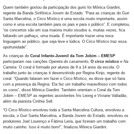
Quem também gostou da participação dos
guris
foi Mônica Giardini,
regente da Banda Sinfônica Jovem do Estado. “Para as crianças do Guri
Santa Marcelina, o Circo Místico é uma escola muito importante, assim
como é uma escola também para os pais e para o público”. E completou,
“os concertos são em sua maioria muito sisudos e, muitas vezes, fica
faltando um palhaço, uma risada. É importante trazer uma nova
linguagem ao público, que seja leve e lúdica. O Circo Místico traz essa
oportunidade”.
As crianças do
Coral Infanto-Juvenil da Tom Jobim – EMESP
participaram nas canções
Opereta do casamento
,
O circo místico
e
Na
Carreira
. O coral é formado por alunos de 9 a 14 anos da escola. O
trabalho junto às crianças é desenvolvido por Regina Kinjo, regente do
coral. “Quando falaram em fazer o Circo Místico, eu disse que só faria
com a presença da Regina. Ela fez um trabalho maravilhoso com todos
os coros”, disse Mônica Giardini. Também orientam o Coral da Tom
Jobim – EMESP as regentes assistentes Íris Leong e Viviane Valladão,
além da pianista Cinthia Sell.
“O Circo Místico envolveu toda a Santa Marcelina Cultura, envolveu a
escola, o Guri Santa Marcelina, a Banda Jovem do Estado, envolveu os
produtores Joel Lourenço e Fátima Leria, que fizeram um trabalho com
muito carinho. Isso é muito bom!”, finalizou Mônica Giardini.