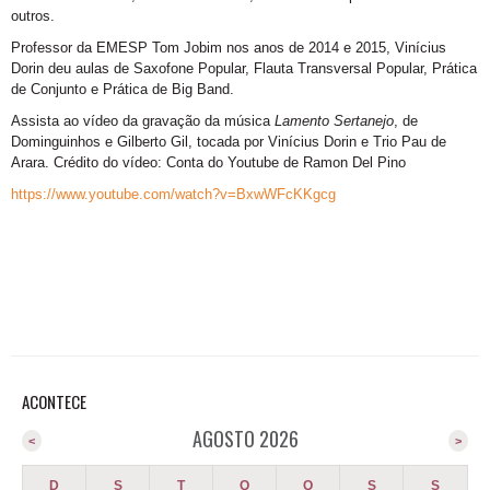
outros.
Professor da EMESP Tom Jobim nos anos de 2014 e 2015, Vinícius
Dorin deu aulas de Saxofone Popular, Flauta Transversal Popular, Prática
de Conjunto e Prática de Big Band.
Assista ao vídeo da gravação da música
Lamento Sertanejo
, de
Dominguinhos e Gilberto Gil, tocada por Vinícius Dorin e Trio Pau de
Arara. Crédito do vídeo: Conta do Youtube de Ramon Del Pino
https://www.youtube.com/watch?v=BxwWFcKKgcg
ACONTECE
AGOSTO 2026
<
>
D
S
T
Q
Q
S
S