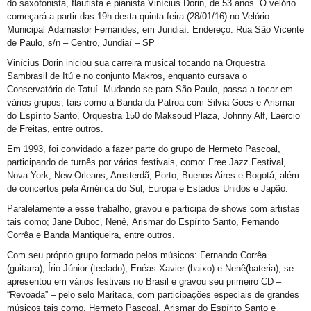
do saxofonista, flautista e pianista Vinícius Dorin, de 53 anos. O velório
começará a partir das 19h desta quinta-feira (28/01/16) no Velório
Municipal Adamastor Fernandes, em Jundiaí. Endereço: Rua São Vicente
de Paulo, s/n – Centro, Jundiaí – SP
Vinícius Dorin iniciou sua carreira musical tocando na Orquestra
Sambrasil de Itú e no conjunto Makros, enquanto cursava o
Conservatório de Tatuí. Mudando-se para São Paulo, passa a tocar em
vários grupos, tais como a Banda da Patroa com Silvia Goes e Arismar
do Espírito Santo, Orquestra 150 do Maksoud Plaza, Johnny Alf, Laércio
de Freitas, entre outros.
Em 1993, foi convidado a fazer parte do grupo de Hermeto Pascoal,
participando de turnês por vários festivais, como: Free Jazz Festival,
Nova York, New Orleans, Amsterdã, Porto, Buenos Aires e Bogotá, além
de concertos pela América do Sul, Europa e Estados Unidos e Japão.
Paralelamente a esse trabalho, gravou e participa de shows com artistas
tais como; Jane Duboc, Nenê, Arismar do Espírito Santo, Fernando
Corrêa e Banda Mantiqueira, entre outros.
Com seu próprio grupo formado pelos músicos: Fernando Corrêa
(guitarra), Írio Júnior (teclado), Enéas Xavier (baixo) e Nenê(bateria), se
apresentou em vários festivais no Brasil e gravou seu primeiro CD –
“Revoada” – pelo selo Maritaca, com participações especiais de grandes
músicos tais como, Hermeto Pascoal, Arismar do Espírito Santo e