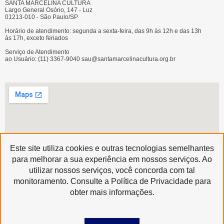
SANTA MARCELINA CULTURA
Largo General Osório, 147 - Luz
01213-010 - São Paulo/SP
Horário de atendimento: segunda a sexta-feira, das 9h às 12h e das 13h
às 17h, exceto feriados
Serviço de Atendimento
ao Usuário: (11) 3367-9040 sau@santamarcelinacultura.org.br
Este site utiliza cookies e outras tecnologias semelhantes
para melhorar a sua experiência em nossos serviços. Ao
utilizar nossos serviços, você concorda com tal
Produzido por
monitoramento. Consulte a Política de Privacidade para
Copyright © 2020 | Santa Marcelina Cultura • Todos os Direitos Reservados
obter mais informações.