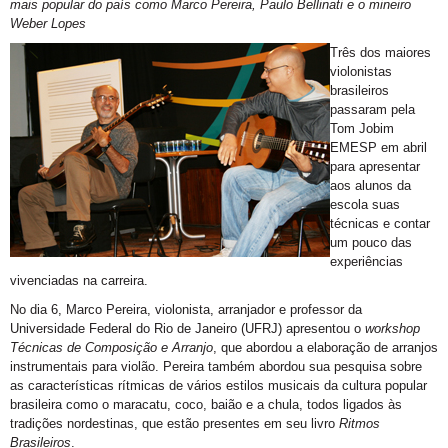
mais popular do país como Marco Pereira, Paulo Bellinati e o mineiro
Weber Lopes
Três dos maiores
violonistas
brasileiros
passaram pela
Tom Jobim
EMESP em abril
para apresentar
aos alunos da
escola suas
técnicas e contar
um pouco das
experiências
vivenciadas na carreira.
No dia 6, Marco Pereira, violonista, arranjador e professor da
Universidade Federal do Rio de Janeiro (UFRJ) apresentou o
workshop
Técnicas de Composição e Arranjo
, que abordou a elaboração de arranjos
instrumentais para violão. Pereira também abordou sua pesquisa sobre
as características rítmicas de vários estilos musicais da cultura popular
brasileira como o maracatu, coco, baião e a chula, todos ligados às
tradições nordestinas, que estão presentes em seu livro
Ritmos
Brasileiros
.