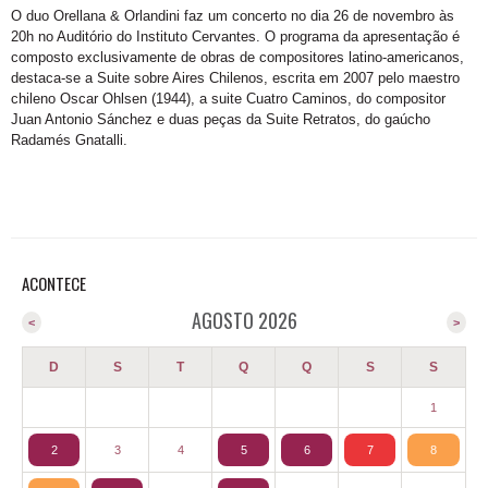
O duo Orellana & Orlandini faz um concerto no dia 26 de novembro às
20h no Auditório do Instituto Cervantes. O programa da apresentação é
composto exclusivamente de obras de compositores latino-americanos,
destaca-se a Suite sobre Aires Chilenos, escrita em 2007 pelo maestro
chileno Oscar Ohlsen (1944), a suite Cuatro Caminos, do compositor
Juan Antonio Sánchez e duas peças da Suite Retratos, do gaúcho
Radamés Gnatalli.
ACONTECE
AGOSTO 2026
<
>
D
S
T
Q
Q
S
S
1
2
3
4
5
6
7
8