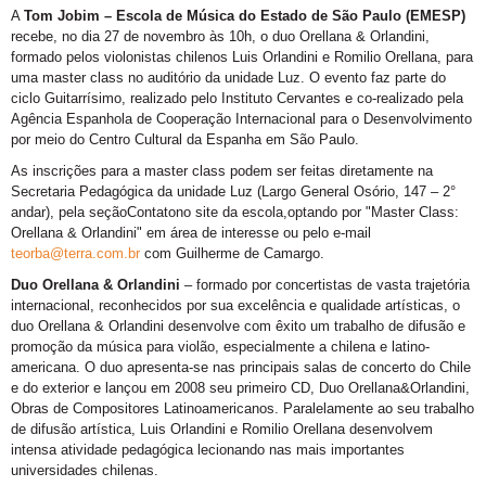
A
Tom Jobim – Escola de Música do Estado de São Paulo (EMESP)
recebe, no dia 27 de novembro às 10h, o duo Orellana & Orlandini,
formado pelos violonistas chilenos Luis Orlandini e Romilio Orellana, para
uma master class no auditório da unidade Luz. O evento faz parte do
ciclo Guitarrísimo, realizado pelo Instituto Cervantes e co-realizado pela
Agência Espanhola de Cooperação Internacional para o Desenvolvimento
por meio do Centro Cultural da Espanha em São Paulo.
As inscrições para a master class podem ser feitas diretamente na
Secretaria Pedagógica da unidade Luz (Largo General Osório, 147 – 2°
andar), pela seçãoContatono site da escola,optando por "Master Class:
Orellana & Orlandini" em área de interesse ou pelo e-mail
teorba@terra.com.br
com Guilherme de Camargo.
Duo Orellana & Orlandini
– formado por concertistas de vasta trajetória
internacional, reconhecidos por sua excelência e qualidade artísticas, o
duo Orellana & Orlandini desenvolve com êxito um trabalho de difusão e
promoção da música para violão, especialmente a chilena e latino-
americana. O duo apresenta-se nas principais salas de concerto do Chile
e do exterior e lançou em 2008 seu primeiro CD, Duo Orellana&Orlandini,
Obras de Compositores Latinoamericanos. Paralelamente ao seu trabalho
de difusão artística, Luis Orlandini e Romilio Orellana desenvolvem
intensa atividade pedagógica lecionando nas mais importantes
universidades chilenas.