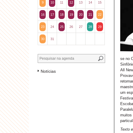
9
10
11
12
13
14
15
16
17
18
19
20
21
22
23
24
25
26
27
28
29
30
31
se no C
Sinfôni
All New
Notícias
Provave
retorna
maestro
um espa
Festiva
Escoba
Paralel
muitos 
particu
Texto e