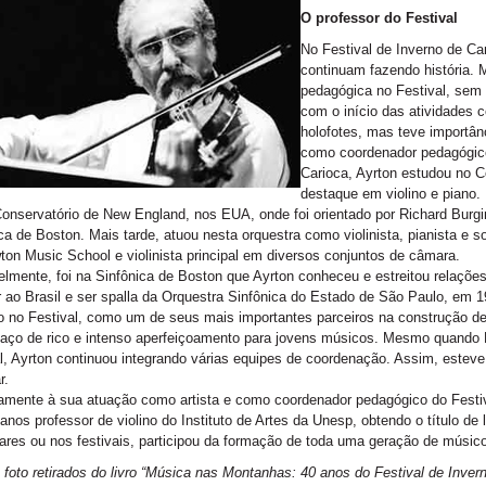
O professor do Festival
No Festival de Inverno de Ca
continuam fazendo história. 
pedagógica no Festival, sem 
com o início das atividades 
holofotes, mas teve importân
como coordenador pedagógic
Carioca, Ayrton estudou no C
destaque em violino e piano.
onservatório de New England, nos EUA, onde foi orientado por Richard Burgi
ca de Boston. Mais tarde, atuou nesta orquestra como violinista, pianista e s
ton Music School e violinista principal em diversos conjuntos de câmara.
lmente, foi na Sinfônica de Boston que Ayrton conheceu e estreitou relaçõe
r ao Brasil e ser spalla da Orquestra Sinfônica do Estado de São Paulo, em
 no Festival, como um de seus mais importantes parceiros na construção de
ço de rico e intenso aperfeiçoamento para jovens músicos. Mesmo quando El
l, Ayrton continuou integrando várias equipes de coordenação. Assim, estev
r.
amente à sua atuação como artista e como coordenador pedagógico do Festiv
anos professor de violino do Instituto de Artes da Unesp, obtendo o título de
lares ou nos festivais, participou da formação de toda uma geração de músicos
 foto retirados do livro “Música nas Montanhas: 40 anos do Festival de Inve