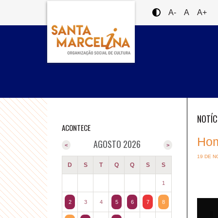
A-
A
A+
NOTÍC
ACONTECE
Hom
AGOSTO 2026
<
>
19 DE N
D
S
T
Q
Q
S
S
1
2
3
4
5
6
7
8