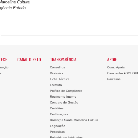
arcelina Cultura.
Agência Estado
TECE
CANAL DIRETO
TRANSPARÊNCIA
APOIE
mação
Conselhos
Como Apoiar
s
Diretorias
Campanha #SOUGU
Ficha Técnica
Parceiros
Estatuto
Política de Compliance
Regimento Interno
Contrato de Gestão
Certidões
Certificações
Balanços Santa Marcelina Cultura
Legislação
Pesquisas
Relatório de Atividades