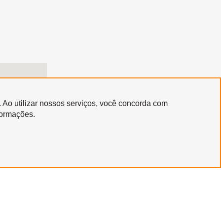
. Ao utilizar nossos serviços, você concorda com
formações.
Copyright © 2020 | Santa Marcelina Cultura • Todos os Direitos Reservados