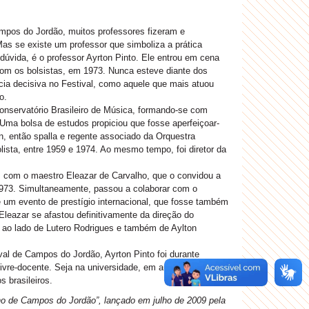
mpos do Jordão, muitos professores fizeram e
Mas se existe um professor que simboliza a prática
dúvida, é o professor Ayrton Pinto. Ele entrou em cena
com os bolsistas, em 1973. Nunca esteve diante dos
cia decisiva no Festival, como aquele que mais atuou
o.
onservatório Brasileiro de Música, formando-se com
 Uma bolsa de estudos propiciou que fosse aperfeiçoar-
n, então spalla e regente associado da Orquestra
olista, entre 1959 e 1974. Ao mesmo tempo, foi diretor da
s com o maestro Eleazar de Carvalho, que o convidou a
 1973. Simultaneamente, passou a colaborar com o
 um evento de prestígio internacional, que fosse também
eazar se afastou definitivamente da direção do
e ao lado de Lutero Rodrigues e também de Aylton
al de Campos do Jordão, Ayrton Pinto foi durante
 livre-docente. Seja na universidade, em aulas
 brasileiros.
rno de Campos do Jordão”, lançado em julho de 2009 pela