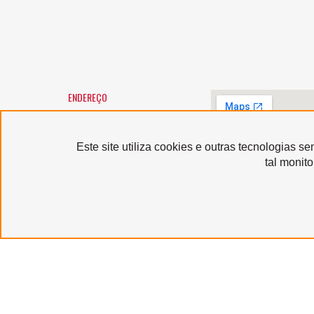
ENDEREÇO
SANTA MARCELINA CULTURA
Largo General Osório, 147 -
Luz
01213-010 - São Paulo/SP
Este site utiliza cookies e outras tecnologias 
Horário de atendimento:
tal monit
segunda a sexta-feira, das 9h
às 12h e das 13h às 17h,
exceto feriados
Serviço de Atendimento
ao Usuário: (11) 3367-9040
sau@santamarcelinacultura.org.br
Produzido por