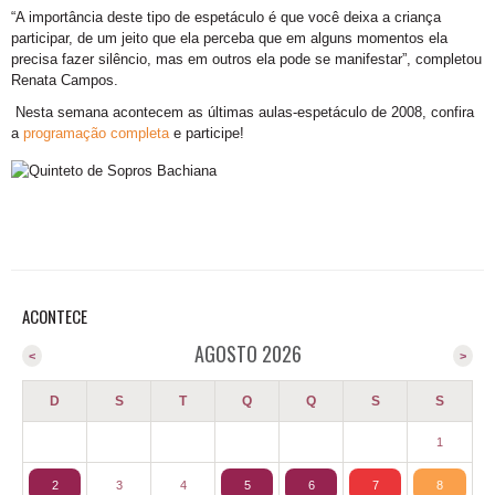
“A importância deste tipo de espetáculo é que você deixa a criança
participar, de um jeito que ela perceba que em alguns momentos ela
precisa fazer silêncio, mas em outros ela pode se manifestar”, completou
Renata Campos.
Nesta semana acontecem as últimas aulas-espetáculo de 2008, confira
a
programação completa
e participe!
ACONTECE
AGOSTO 2026
<
>
D
S
T
Q
Q
S
S
1
2
3
4
5
6
7
8