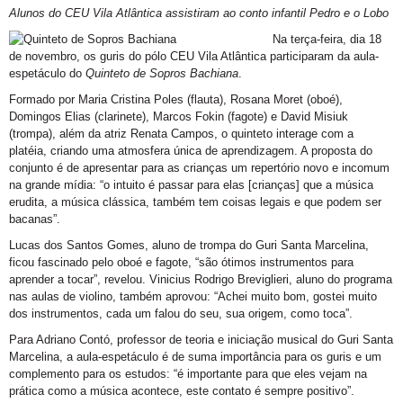
Alunos do CEU Vila Atlântica assistiram ao conto infantil Pedro e o Lobo
Na terça-feira, dia 18
de novembro, os guris do pólo CEU Vila Atlântica participaram da aula-
espetáculo do
Quinteto de Sopros Bachiana
.
Formado por Maria Cristina Poles (flauta), Rosana Moret (oboé),
Domingos Elias (clarinete), Marcos Fokin (fagote) e David Misiuk
(trompa), além da atriz Renata Campos, o quinteto interage com a
platéia, criando uma atmosfera única de aprendizagem. A proposta do
conjunto é de apresentar para as crianças um repertório novo e incomum
na grande mídia: “o intuito é passar para elas [crianças] que a música
erudita, a música clássica, também tem coisas legais e que podem ser
bacanas”.
Lucas dos Santos Gomes, aluno de trompa do
Guri Santa Marcelina
,
ficou fascinado pelo oboé e fagote, “são ótimos instrumentos para
aprender a tocar”, revelou. Vinicius Rodrigo Breviglieri, aluno do programa
nas aulas de violino, também aprovou: “Achei muito bom, gostei muito
dos instrumentos, cada um falou do seu, sua origem, como toca”.
Para Adriano Contó, professor de teoria e iniciação musical do Guri Santa
Marcelina, a aula-espetáculo é de suma importância para os guris e um
complemento para os estudos: “é importante para que eles vejam na
prática como a música acontece, este contato é sempre positivo”.