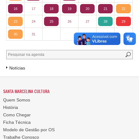
16
17
18
19
20
21
22
23
24
25
26
27
28
29
30
31
Notícias
SANTA MARCELINA CULTURA
Quem Somos
História
Como Chegar
Ficha Técnica
Modelo de Gestão por OS
Trabalhe Conosco