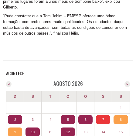
primeiros lugares foram alunos meus de trombone baixo”, explicou
Gilberto.
“Pude constatar que a Tom Jobim – EMESP oferece uma ótima
formação, com professores muito qualificados. Os estudantes daqui
estão bastante avançados, com todas as condições de concorrer com
músicos de outros países.”, finalizou Hélio.
ACONTECE
AGOSTO 2026
<
>
D
S
T
Q
Q
S
S
1
2
3
4
5
6
7
8
9
10
11
12
13
14
15