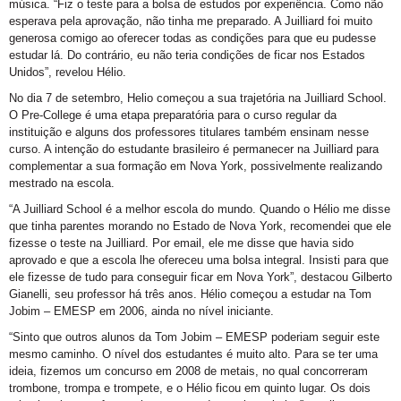
música. “Fiz o teste para a bolsa de estudos por experiência. Como não
esperava pela aprovação, não tinha me preparado. A Juilliard foi muito
generosa comigo ao oferecer todas as condições para que eu pudesse
estudar lá. Do contrário, eu não teria condições de ficar nos Estados
Unidos”, revelou Hélio.
No dia 7 de setembro, Helio começou a sua trajetória na Juilliard School.
O Pre-College é uma etapa preparatória para o curso regular da
instituição e alguns dos professores titulares também ensinam nesse
curso. A intenção do estudante brasileiro é permanecer na Juilliard para
complementar a sua formação em Nova York, possivelmente realizando
mestrado na escola.
“A Juilliard School é a melhor escola do mundo. Quando o Hélio me disse
que tinha parentes morando no Estado de Nova York, recomendei que ele
fizesse o teste na Juilliard. Por email, ele me disse que havia sido
aprovado e que a escola lhe ofereceu uma bolsa integral. Insisti para que
ele fizesse de tudo para conseguir ficar em Nova York”, destacou Gilberto
Gianelli, seu professor há três anos. Hélio começou a estudar na Tom
Jobim – EMESP em 2006, ainda no nível iniciante.
“Sinto que outros alunos da Tom Jobim – EMESP poderiam seguir este
mesmo caminho. O nível dos estudantes é muito alto. Para se ter uma
ideia, fizemos um concurso em 2008 de metais, no qual concorreram
trombone, trompa e trompete, e o Hélio ficou em quinto lugar. Os dois