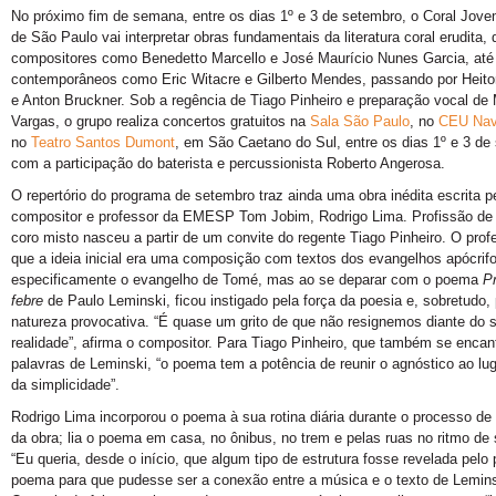
No próximo fim de semana, entre os dias 1º e 3 de setembro, o Coral Jov
de São Paulo vai interpretar obras fundamentais da literatura coral erudita, 
compositores como Benedetto Marcello e José Maurício Nunes Garcia, até
contemporâneos como Eric Witacre e Gilberto Mendes, passando por Heitor
e Anton Bruckner. Sob a regência de Tiago Pinheiro e preparação vocal de M
Vargas, o grupo realiza concertos gratuitos na
Sala São Paulo
, no
CEU Nav
no
Teatro Santos Dumont
, em São Caetano do Sul, entre os dias 1º e 3 de
com a participação do baterista e percussionista Roberto Angerosa.
O repertório do programa de setembro traz ainda uma obra inédita escrita p
compositor e professor da EMESP Tom Jobim, Rodrigo Lima. Profissão de 
coro misto nasceu a partir de um convite do regente Tiago Pinheiro. O prof
que a ideia inicial era uma composição com textos dos evangelhos apócrif
especificamente o evangelho de Tomé, mas ao se deparar com o poema
P
febre
de Paulo Leminski, ficou instigado pela força da poesia e, sobretudo,
natureza provocativa. “É quase um grito de que não resignemos diante do 
realidade”, afirma o compositor. Para Tiago Pinheiro, que também se encan
palavras de Leminski, “o poema tem a potência de reunir o agnóstico ao lu
da simplicidade”.
Rodrigo Lima incorporou o poema à sua rotina diária durante o processo d
da obra; lia o poema em casa, no ônibus, no trem e pelas ruas no ritmo de
“Eu queria, desde o início, que algum tipo de estrutura fosse revelada pelo 
poema para que pudesse ser a conexão entre a música e o texto de Leminsk