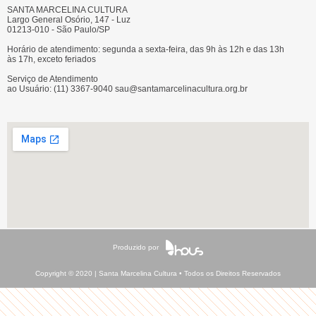
SANTA MARCELINA CULTURA
Largo General Osório, 147 - Luz
01213-010 - São Paulo/SP
Horário de atendimento: segunda a sexta-feira, das 9h às 12h e das 13h
às 17h, exceto feriados
Serviço de Atendimento
ao Usuário: (11) 3367-9040 sau@santamarcelinacultura.org.br
Produzido por
Copyright © 2020 | Santa Marcelina Cultura • Todos os Direitos Reservados