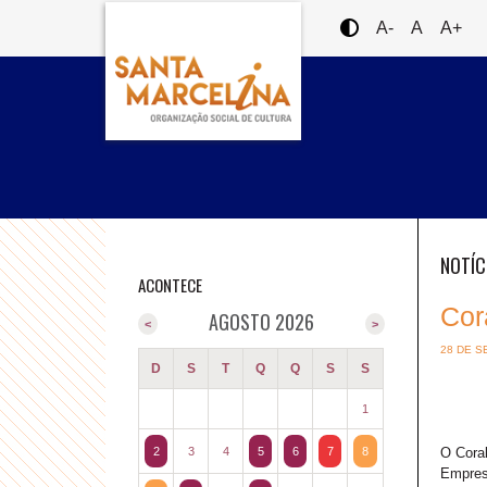
A-
A
A+
NOTÍC
ACONTECE
Cor
AGOSTO 2026
<
>
28 DE S
D
S
T
Q
Q
S
S
1
2
3
4
5
6
7
8
O Coral
Empres