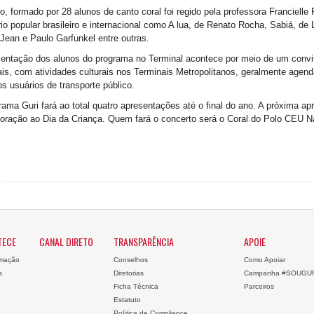
, formado por 28 alunos de canto coral foi regido pela professora Francielle
rio popular brasileiro e internacional como A lua, de Renato Rocha, Sabiá, de
Jean e Paulo Garfunkel entre outras.
entação dos alunos do programa no Terminal acontece por meio de um convit
is, com atividades culturais nos Terminais Metropolitanos, geralmente agendad
s usuários de transporte público.
ama Guri fará ao total quatro apresentações até o final do ano. A próxima 
ração ao Dia da Criança. Quem fará o concerto será o Coral do Polo CEU N
TECE
CANAL DIRETO
TRANSPARÊNCIA
APOIE
mação
Conselhos
Como Apoiar
s
Diretorias
Campanha #SOUGU
Ficha Técnica
Parceiros
Estatuto
Política de Compliance