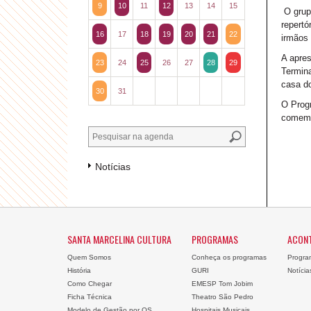
9
10
11
12
13
14
15
O grupo
repertó
16
17
18
19
20
21
22
irmãos 
A apres
23
24
25
26
27
28
29
Termina
casa do
30
31
O Progr
comemo
Notícias
SANTA MARCELINA CULTURA
PROGRAMAS
ACON
Quem Somos
Conheça os programas
Progra
História
GURI
Notícia
Como Chegar
EMESP Tom Jobim
Ficha Técnica
Theatro São Pedro
Modelo de Gestão por OS
Hospitais Musicais