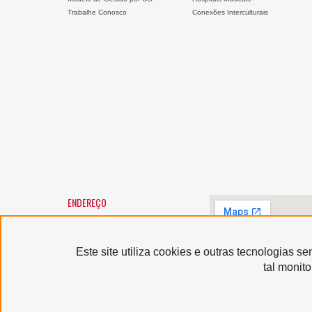
Trabalhe Conosco
Conexões Interculturais
ENDEREÇO
SANTA MARCELINA CULTURA
Largo General Osório, 147 -
Luz
01213-010 - São Paulo/SP
Este site utiliza cookies e outras tecnologias 
Horário de atendimento:
tal monit
segunda a sexta-feira, das 9h
às 12h e das 13h às 17h,
exceto feriados
Serviço de Atendimento
ao Usuário: (11) 3367-9040