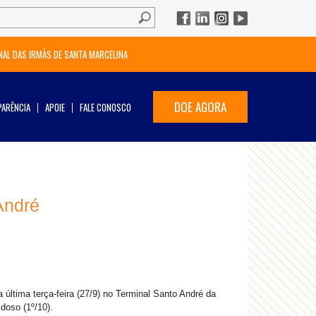
NAL DAS IRMÃS DE SANTA MARCELINA
DOE AGORA
ARÊNCIA
APOIE
FALE CONOSCO
André
última terça-feira (27/9) no Terminal Santo André da
oso (1º/10).