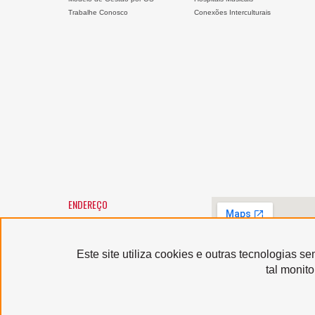
Trabalhe Conosco
Conexões Interculturais
ENDEREÇO
SANTA MARCELINA CULTURA
Largo General Osório, 147 -
Luz
01213-010 - São Paulo/SP
Este site utiliza cookies e outras tecnologias 
Horário de atendimento:
tal monit
segunda a sexta-feira, das 9h
às 12h e das 13h às 17h,
exceto feriados
Serviço de Atendimento
ao Usuário: (11) 3367-9040