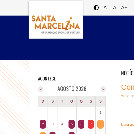
A-
A
A+
NOTÍC
ACONTECE
Com
AGOSTO 2026
<
>
27 DE D
D
S
T
Q
Q
S
S
1
2
3
4
5
6
7
8
Leia a