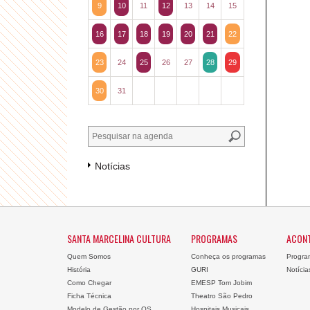
9
10
11
12
13
14
15
16
17
18
19
20
21
22
23
24
25
26
27
28
29
30
31
Notícias
SANTA MARCELINA CULTURA
PROGRAMAS
ACON
Quem Somos
Conheça os programas
Progra
História
GURI
Notícia
Como Chegar
EMESP Tom Jobim
Ficha Técnica
Theatro São Pedro
Modelo de Gestão por OS
Hospitais Musicais