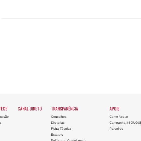
TECE
CANAL DIRETO
TRANSPARÊNCIA
APOIE
mação
Conselhos
Como Apoiar
s
Diretorias
Campanha #SOUGU
Ficha Técnica
Parceiros
Estatuto
Política de Compliance