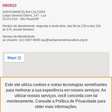
ENDEREÇO
SANTA MARCELINA CULTURA
Largo General Osório, 147 - Luz
01213-010 - São Paulo/SP
Horário de atendimento: segunda a sexta-feira, das 9h às 12h e das 13h
às 17h, exceto feriados
Serviço de Atendimento
ao Usuário: (11) 3367-9040 sau@santamarcelinacultura.org.br
Este site utiliza cookies e outras tecnologias semelhantes
para melhorar a sua experiência em nossos serviços. Ao
utilizar nossos serviços, você concorda com tal
Produzido por
monitoramento. Consulte a Política de Privacidade para
Copyright © 2020 | Santa Marcelina Cultura • Todos os Direitos Reservados
obter mais informações.