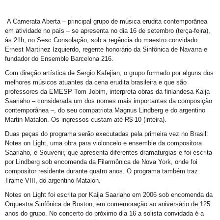
A Camerata Aberta – principal grupo de música erudita contemporânea
em atividade no país – se apresenta no dia 16 de setembro (terça-feira),
às 21h, no Sesc Consolação, sob a regência do maestro convidado
Ernest Martínez Izquierdo, regente honorário da Sinfônica de Navarra e
fundador do Ensemble Barcelona 216.
Com direção artística de Sergio Kafejian, o grupo formado por alguns dos
melhores músicos atuantes da cena erudita brasileira e que são
professores da EMESP Tom Jobim, interpreta obras da finlandesa Kaija
Saariaho – considerada um dos nomes mais importantes da composição
contemporânea –, do seu compatriota Magnus Lindberg e do argentino
Martin Matalon. Os ingressos custam até R$ 10 (inteira).
Duas peças do programa serão executadas pela primeira vez no Brasil:
Notes on Light, uma obra para violoncelo e ensemble da compositora
Saariaho, e Souvenir, que apresenta diferentes dramaturgias e foi escrita
por Lindberg sob encomenda da Filarmônica de Nova York, onde foi
compositor residente durante quatro anos. O programa também traz
Trame VIII, do argentino Matalon.
Notes on Light foi escrita por Kaija Saariaho em 2006 sob encomenda da
Orquestra Sinfônica de Boston, em comemoração ao aniversário de 125
anos do grupo. No concerto do próximo dia 16 a solista convidada é a