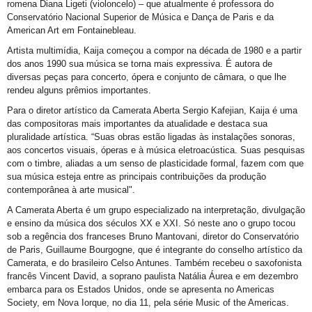
romena Diana Ligeti (violoncelo) – que atualmente é professora do
Conservatório Nacional Superior de Música e Dança de Paris e da
American Art em Fontainebleau.
Artista multimídia, Kaija começou a compor na década de 1980 e a partir
dos anos 1990 sua música se torna mais expressiva. É autora de
diversas peças para concerto, ópera e conjunto de câmara, o que lhe
rendeu alguns prêmios importantes.
Para o diretor artístico da Camerata Aberta Sergio Kafejian, Kaija é uma
das compositoras mais importantes da atualidade e destaca sua
pluralidade artística. “Suas obras estão ligadas às instalações sonoras,
aos concertos visuais, óperas e à música eletroacústica. Suas pesquisas
com o timbre, aliadas a um senso de plasticidade formal, fazem com que
sua música esteja entre as principais contribuições da produção
contemporânea à arte musical".
A Camerata Aberta é um grupo especializado na interpretação, divulgação
e ensino da música dos séculos XX e XXI. Só neste ano o grupo tocou
sob a regência dos franceses Bruno Mantovani, diretor do Conservatório
de Paris, Guillaume Bourgogne, que é integrante do conselho artístico da
Camerata, e do brasileiro Celso Antunes. Também recebeu o saxofonista
francês Vincent David, a soprano paulista Natália Áurea e em dezembro
embarca para os Estados Unidos, onde se apresenta no Americas
Society, em Nova Iorque, no dia 11, pela série Music of the Americas.