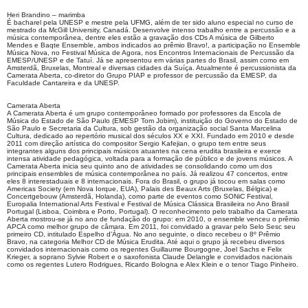
Heri Brandino – marimba
É bacharel pela UNESP e mestre pela UFMG, além de ter sido aluno especial no curso de
mestrado da McGill University, Canadá. Desenvolve intenso trabalho entre a percussão e a
música contemporânea, dentre eles estão a gravação dos CDs A música de Gilberto
Mendes e Baqte Ensemble, ambos indicados ao prêmio Bravo!, a participação no Ensemble
Música Nova, no Festival Música de Agora, nos Encontros Internacionais de Percussão da
EMESP/UNESP e de Tatuí. Já se apresentou em várias partes do Brasil, assim como em
Amsterdã, Bruxelas, Montreal e diversas cidades da Suíça. Atualmente é percussionista da
Camerata Aberta, co-diretor do Grupo PIAP e professor de percussão da EMESP, da
Faculdade Cantareira e da UNESP.
Camerata Aberta
A Camerata Aberta é um grupo contemporâneo formado por professores da Escola de
Música do Estado de São Paulo (EMESP Tom Jobim), instituição do Governo do Estado de
São Paulo e Secretaria da Cultura, sob gestão da organização social Santa Marcelina
Cultura, dedicado ao repertório musical dos séculos XX e XXI. Fundado em 2010 e desde
2011 com direção artística do compositor Sergio Kafejian, o grupo tem entre seus
integrantes alguns dos principais músicos atuantes na cena erudita brasileira e exerce
intensa atividade pedagógica, voltada para a formação de público e de jovens músicos. A
Camerata Aberta inicia seu quinto ano de atividades se consolidando como um dos
principais ensembles de música contemporânea no país. Já realizou 47 concertos, entre
eles 8 interestaduais e 8 internacionais. Fora do Brasil, o grupo já tocou em salas como
Americas Society (em Nova Iorque, EUA), Palais des Beaux Arts (Bruxelas, Bélgica) e
Concertgebouw (Amsterdã, Holanda), como parte de eventos como SONiC Festival,
Europalia International Arts Festival e Festival de Música Clássica Brasileira no Ano Brasil
Portugal (Lisboa, Coimbra e Porto, Portugal). O reconhecimento pelo trabalho da Camerata
Aberta mostrou-se já no ano de fundação do grupo: em 2010, o ensemble venceu o prêmio
APCA como melhor grupo de câmara. Em 2011, foi convidado a gravar pelo Selo Sesc seu
primeiro CD, intitulado Espelho d’Água. No ano seguinte, o disco recebeu o 8º Prêmio
Bravo, na categoria Melhor CD de Música Erudita. Até aqui o grupo já recebeu diversos
convidados internacionais como os regentes Guillaume Bourgogne, Joel Sachs e Felix
Krieger, a soprano Sylvie Robert e o saxofonista Claude Delangle e convidados nacionais
como os regentes Lutero Rodrigues, Ricardo Bologna e Alex Klein e o tenor Tiago Pinheiro.