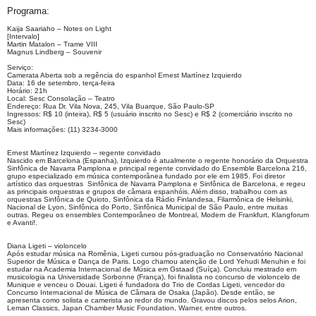
Programa:
Kaija Saariaho – Notes on Light
[Intervalo]
Martin Matalon – Trame VIII
Magnus Lindberg – Souvenir
Serviço:
Camerata Aberta sob a regência do espanhol Ernest Martínez Izquierdo
Data: 16 de setembro, terça-feira
Horário: 21h
Local: Sesc Consolação – Teatro
Endereço: Rua Dr. Vila Nova, 245, Vila Buarque, São Paulo-SP
Ingressos: R$ 10 (inteira), R$ 5 (usuário inscrito no Sesc) e R$ 2 (comerciário inscrito no
Sesc)
Mais informações: (11) 3234-3000
Ernest Martínez Izquierdo – regente convidado
Nascido em Barcelona (Espanha), Izquierdo é atualmente o regente honorário da Orquestra
Sinfônica de Navarra Pamplona e principal regente convidado do Ensemble Barcelona 216,
grupo especializado em música contemporânea fundado por ele em 1985. Foi diretor
artístico das orquestras Sinfônica de Navarra Pamplona e Sinfônica de Barcelona, e regeu
as principais orquestras e grupos de câmara espanhóis. Além disso, trabalhou com as
orquestras Sinfônica de Quioto, Sinfônica da Rádio Finlandesa, Filarmônica de Helsinki,
Nacional de Lyon, Sinfônica do Porto, Sinfônica Municipal de São Paulo, entre muitas
outras. Regeu os ensembles Contemporâneo de Montreal, Modern de Frankfurt, Klangforum
e Avanti!.
Diana Ligeti – violoncelo
Após estudar música na Romênia, Ligeti cursou pós-graduação no Conservatório Nacional
Superior de Música e Dança de Paris. Logo chamou atenção de Lord Yehudi Menuhin e foi
estudar na Academia Internacional de Música em Gstaad (Suíça). Concluiu mestrado em
musicologia na Universidade Sorbonne (França), foi finalista no concurso de violoncelo de
Munique e venceu o Douai. Ligeti é fundadora do Trio de Cordas Ligeti, vencedor do
Concurso Internacional de Música de Câmara de Osaka (Japão). Desde então, se
apresenta como solista e camerista ao redor do mundo. Gravou discos pelos selos Arion,
Leman Classics, Japan Chamber Music Foundation, Warner, entre outros.