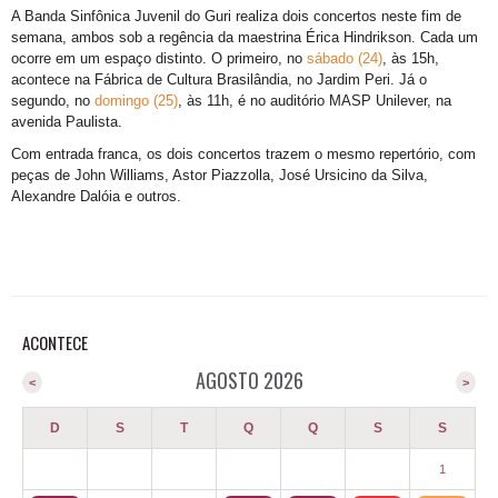
A Banda Sinfônica Juvenil do Guri realiza dois concertos neste fim de
semana, ambos sob a regência da maestrina Érica Hindrikson. Cada um
ocorre em um espaço distinto. O primeiro, no
sábado (24)
, às 15h,
acontece na Fábrica de Cultura Brasilândia, no Jardim Peri. Já o
segundo, no
domingo (25)
, às 11h, é no auditório MASP Unilever, na
avenida Paulista.
Com entrada franca, os dois concertos trazem o mesmo repertório, com
peças de John Williams, Astor Piazzolla, José Ursicino da Silva,
Alexandre Dalóia e outros.
ACONTECE
AGOSTO 2026
<
>
D
S
T
Q
Q
S
S
1