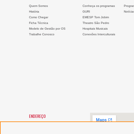
Quem Somos
Conheça os programas
Progra
História
GURI
Notícia
Como Chegar
EMESP Tom Jobim
Ficha Técnica
Theatro São Pedro
Modelo de Gestão por OS
Hospitais Musicais
Trabalhe Conosco
Conexões Interculturais
ENDEREÇO
SANTA MARCELINA CULTURA
Largo General Osório, 147 -
Luz
01213-010 - São Paulo/SP