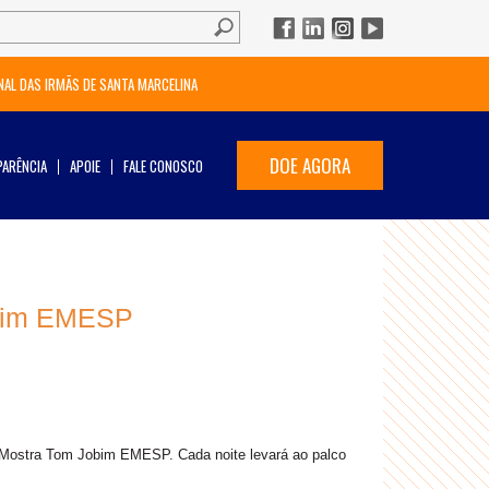
NAL DAS IRMÃS DE SANTA MARCELINA
DOE AGORA
ARÊNCIA
APOIE
FALE CONOSCO
obim EMESP
a Mostra Tom Jobim EMESP. Cada noite levará ao palco