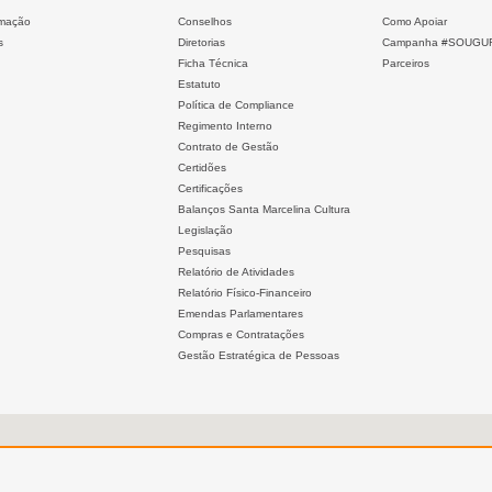
mação
Conselhos
Como Apoiar
s
Diretorias
Campanha #SOUGU
Ficha Técnica
Parceiros
Estatuto
Política de Compliance
Regimento Interno
Contrato de Gestão
Certidões
Certificações
Balanços Santa Marcelina Cultura
Legislação
Pesquisas
Relatório de Atividades
Relatório Físico-Financeiro
Emendas Parlamentares
Compras e Contratações
Gestão Estratégica de Pessoas