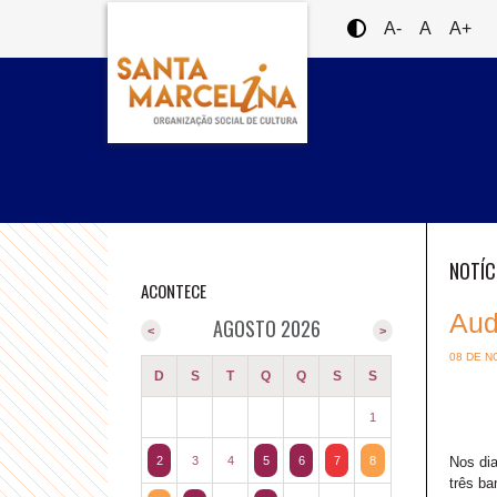
A-
A
A+
NOTÍC
ACONTECE
Aud
AGOSTO 2026
<
>
08 DE N
D
S
T
Q
Q
S
S
1
2
3
4
5
6
7
8
Nos dia
três ba