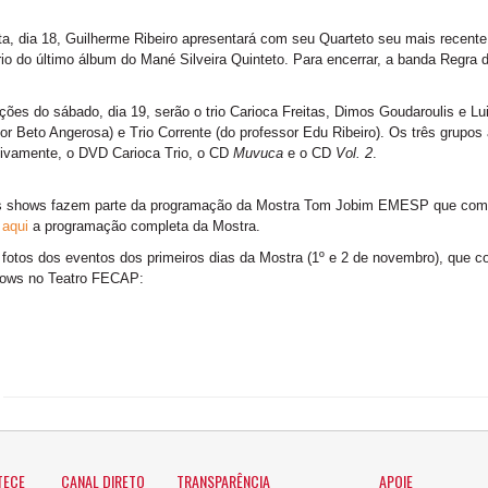
a, dia 18, Guilherme Ribeiro apresentará com seu Quarteto seu mais recent
rio do último álbum do Mané Silveira Quinteto. Para encerrar, a banda Regra
ções do sábado, dia 19, serão o trio Carioca Freitas, Dimos Goudaroulis e L
or Beto Angerosa) e Trio Corrente (do professor Edu Ribeiro). Os três grupos
tivamente, o DVD Carioca Trio, o CD
Muvuca
e o CD
Vol. 2
.
s shows fazem parte da programação da Mostra Tom Jobim EMESP que começo
a
aqui
a programação completa da Mostra.
 fotos dos eventos dos primeiros dias da Mostra (1º e 2 de novembro), que
hows no Teatro FECAP:
TECE
CANAL DIRETO
TRANSPARÊNCIA
APOIE