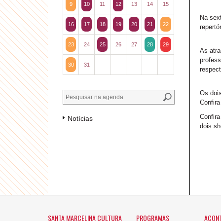
9
10
11
12
13
14
15
Na sext
16
17
18
19
20
21
22
repertó
23
24
25
26
27
28
29
As atra
profess
30
31
respec
Os doi
Confir
Confira
Notícias
dois s
SANTA MARCELINA CULTURA
PROGRAMAS
ACON