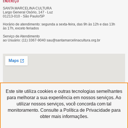
ENDEREÇO
SANTA MARCELINA CULTURA
Largo General Osório, 147 - Luz
01213-010 - São Paulo/SP
Horário de atendimento: segunda a sexta-feira, das 9h às 12h e das 13h
às 17h, exceto feriados
Serviço de Atendimento
ao Usuário: (11) 3367-9040 sau@santamarcelinacultura.org.br
Este site utiliza cookies e outras tecnologias semelhantes
para melhorar a sua experiência em nossos serviços. Ao
utilizar nossos serviços, você concorda com tal
Produzido por
monitoramento. Consulte a Política de Privacidade para
Copyright © 2020 | Santa Marcelina Cultura • Todos os Direitos Reservados
obter mais informações.