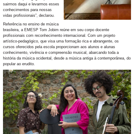
sairmos daqui e levarmos esses
conhecimentos para nossas
vidas profissionais”, declarou.
Referência no ensino de música
brasileira, a EMESP Tom Jobim reúne em seu corpo docente
profissionais com reconhecimento internacional. Com um projeto
artístico-pedagógico, que visa uma formação rica e abrangente, os
cursos oferecidos pela escola proporcionam aos alunos e alunas
conhecimento, vivência e compreensão musical, abarcando toda a
história da música ocidental, desde a música antiga à contemporânea, do
popular ao erudito.