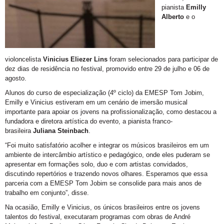
pianista
Emilly
Alberto
e o
violoncelista
Vinicius Eliezer Lins
foram selecionados para participar de
dez dias de residência no festival, promovido entre 29 de julho e 06 de
agosto.
Alunos do curso de especialização (4º ciclo) da EMESP Tom Jobim,
Emilly e Vinicius estiveram em um cenário de imersão musical
importante para apoiar os jovens na profissionalização, como destacou a
fundadora e diretora artística do evento, a pianista franco-
brasileira
Juliana Steinbach
.
“Foi muito satisfatório acolher e integrar os músicos brasileiros em um
ambiente de intercâmbio artístico e pedagógico, onde eles puderam se
apresentar em formações solo, duo e com artistas convidados,
discutindo repertórios e trazendo novos olhares. Esperamos que essa
parceria com a EMESP Tom Jobim se consolide para mais anos de
trabalho em conjunto”, disse.
Na ocasião, Emilly e Vinicius, os únicos brasileiros entre os jovens
talentos do festival, executaram programas com obras de André