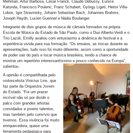
Mehmari, Artur Barbosa, César Franck, Claude Debussy, Eunice
Katunda, Francisco Poulenc, Franz Schubert, György Ligeti, Heitor Villa-
Lobos, Igor Stravinsky, Johann Sebastian Bach, Johannes Brahms,
Joseph Haydn, Lucien Guerinel e Nádia Boulanger.
Integrante d
e dois grupos de música de câmara
formados na própria
Escola de Música do Estado de São Paulo, como o Duo Alberto-Verdi e
o
Trio Lazúli, Emilly avaliou com entusiasmo a dinâmica do festival e a
experiência vivida para sua formação. “Os ensaios, as trocas durante as
apresentações, tudo isso foi muito diferente, assim como a
oportunidade
de poder sair do país e tocar música brasileira, tendo a chance de
mostrar um repertório interessantíssimo e pouco conhecido na Europa”,
salientou.
A opinião é compartilhada pelo
violoncelista Vinicius Lins, que
faz parte da Orquestra Jovem
do Estado. “Foi um prazer
incrível não só por dividir o
palco com grandes artistas
convidados e jovens talentos,
mas também pelo convívio que
tivemos. Essa vivência foi muito
enriquecedora, quase uma
ferramenta pedagógica para