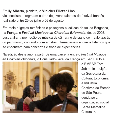
Emilly
Alberto
, pianista, e
Vinicius Eliezer Lins
,
violoncelista
,
integrar
am
o time de jovens talentos do festival francês,
realizado entre 29 de julho e 06 de agosto
Em meio a igrejas românicas e paisagens bucólicas do sul da Borgonha,
na França, o
Festival Musique en Charolais-Brionnais
,
desde 2005,
busca aliar a promoção de música de câmara e de piano com valorização
do patrimônio, contando com artistas internacionais e jovens talentos que
se encontram para concertos e troca de experiências.
Na edição deste ano, a partir de uma parceria entre o
Festival Musique
en Charolais-Brionnais,
o Consulado-Geral
da França em São Paulo e
a
EMESP Tom
Jobim
, instituição
da Secretaria da
Cultura, Economia
e Indústria
Criativas do Estado
de São Paulo,
gerida pela
organização social
Santa Marcelina
Cultura, a