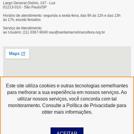
Largo General Osório, 147 - Luz
01213-010 - São Paulo/SP
Horário de atendimento: segunda a sexta-feira, das 9h às 12h e das 13h
às 17h, exceto feriados
Serviço de Atendimento
ao Usuário: (11) 3367-9040 sau@santamarcelinacultura.org.br
Este site utiliza cookies e outras tecnologias semelhantes
para melhorar a sua experiência em nossos serviços. Ao
utilizar nossos serviços, você concorda com tal
Produzido por
monitoramento. Consulte a Política de Privacidade para
Copyright © 2020 | Santa Marcelina Cultura • Todos os Direitos Reservados
obter mais informações.
ACEITAR