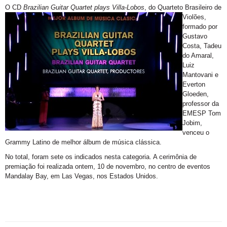
O CD
Brazilian Guitar Quartet plays Villa-Lobos
, do
Quarteto Brasileiro de
Violões,
formado por
Gustavo
Costa, Tadeu
do Amaral,
Luiz
Mantovani e
Everton
Gloeden,
professor da
EMESP Tom
Jobim,
venceu o
Grammy Latino de melhor álbum de música clássica.
No total, foram sete os indicados nesta categoria. A cerimônia de
premiação foi realizada ontem, 10 de novembro, no centro de eventos
Mandalay Bay, em Las Vegas, nos Estados Unidos.