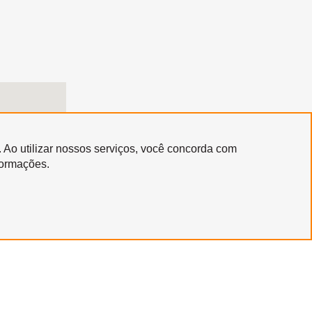
. Ao utilizar nossos serviços, você concorda com
formações.
Copyright © 2020 | Santa Marcelina Cultura • Todos os Direitos Reservados