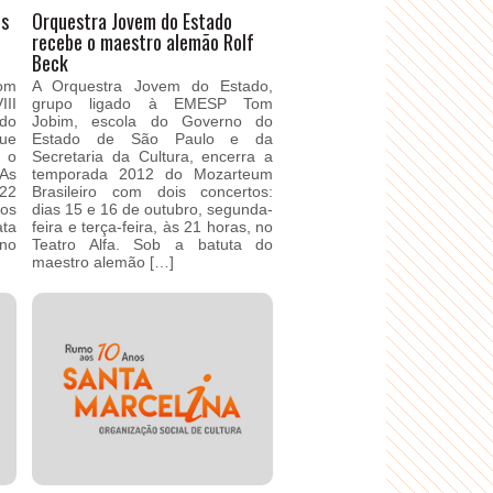
os
Orquestra Jovem do Estado
recebe o maestro alemão Rolf
Beck
om
A Orquestra Jovem do Estado,
II
grupo ligado à EMESP Tom
do
Jobim, escola do Governo do
que
Estado de São Paulo e da
 o
Secretaria da Cultura, encerra a
As
temporada 2012 do Mozarteum
 22
Brasileiro com dois concertos:
dos
dias 15 e 16 de outubro, segunda-
ata
feira e terça-feira, às 21 horas, no
 no
Teatro Alfa. Sob a batuta do
maestro alemão […]