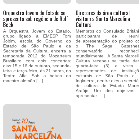
Orquestra Jovem do Estado se
Diretores da área cultural
apresenta sob regência de Rolf
visitam a Santa Marcelina
Beck
Cultura
A Orquestra Jovem do Estado,
Membros do Consulado Britân
grupo ligado à EMESP Tom
participaram de reuni
Jobim, escola do Governo do
de apresentação do projeto 
Estado de São Paulo e da
o The Sage Gateshea
Secretaria da Cultura, encerra a
conservatório reconheci
temporada 2012 do Mozarteum
mundialmente A Santa Marcel
Brasileiro com dois concertos:
Cultura recebeu na tarde de
dias 15 e 16 de outubro, segunda-
quarta-feira (3) a visita 
feira e terça-feira, às 21 horas, no
representantes de instituiç
Teatro Alfa. Sob a batuta do
culturais de São Paulo e 
maestro alemão […]
Inglaterra, dentre eles o secretá
de cultura do Estado Marce
Araújo. Um dos objetivos f
apresentar […]