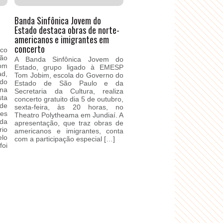
Banda Sinfônica Jovem do
Estado destaca obras de norte-
americanos e imigrantes em
concerto
ico
ão
A Banda Sinfônica Jovem do
com
Estado, grupo ligado à EMESP
d,
Tom Jobim, escola do Governo do
do
Estado de São Paulo e da
ina
Secretaria da Cultura, realiza
sta
concerto gratuito dia 5 de outubro,
de
sexta-feira, às 20 horas, no
ões
Theatro Polytheama em Jundiaí. A
da
apresentação, que traz obras de
rio
americanos e imigrantes, conta
lo
com a participação especial […]
oi