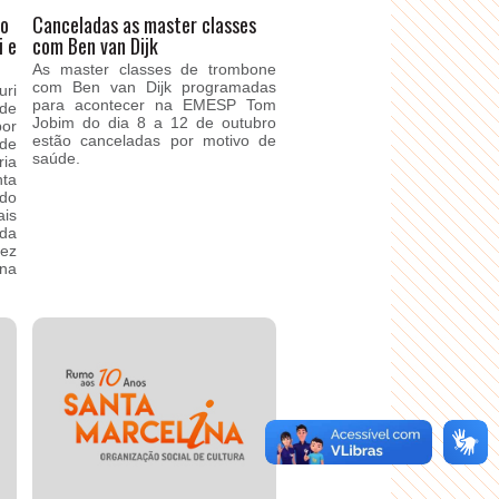
io
Canceladas as master classes
i e
com Ben van Dijk
As master classes de trombone
com Ben van Dijk programadas
uri
para acontecer na EMESP Tom
de
Jobim do dia 8 a 12 de outubro
or
estão canceladas por motivo de
de
saúde.
ria
ta
do
is
 da
vez
ina