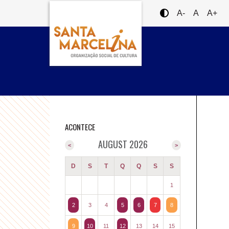
A-
A
A+
ACONTECE
AUGUST 2026
<
>
D
S
T
Q
Q
S
S
1
2
3
4
5
6
7
8
9
10
11
12
13
14
15