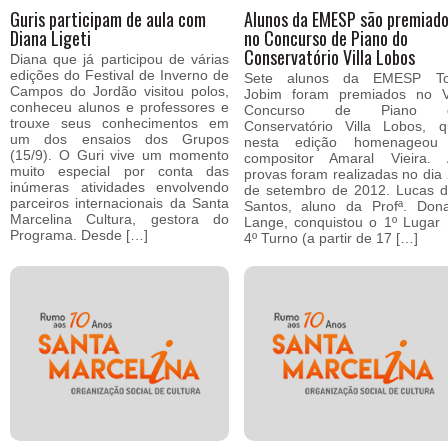
Guris participam de aula com
Alunos da EMESP são premiad
Diana Ligeti
no Concurso de Piano do
Conservatório Villa Lobos
Diana que já participou de várias
edições do Festival de Inverno de
Sete alunos da EMESP T
Campos do Jordão visitou polos,
Jobim foram premiados no VI
conheceu alunos e professores e
Concurso de Piano 
trouxe seus conhecimentos em
Conservatório Villa Lobos, 
um dos ensaios dos Grupos
nesta edição homenageou
(15/9). O Guri vive um momento
compositor Amaral Vieira. 
muito especial por conta das
provas foram realizadas no dia
inúmeras atividades envolvendo
de setembro de 2012. Lucas 
parceiros internacionais da Santa
Santos, aluno da Profª. Don
Marcelina Cultura, gestora do
Lange, conquistou o 1º Lugar
Programa. Desde […]
4º Turno (a partir de 17 […]