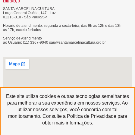
ENDEREÇO
SANTA MARCELINA CULTURA
Largo General Osório, 147 - Luz
01213-010 - São Paulo/SP
Horário de atendimento: segunda a sexta-feira, das 9h às 12h e das 13h
às 17h, exceto feriados
Serviço de Atendimento
ao Usuário: (11) 3367-9040 sau@santamarcelinacultura.org.br
Este site utiliza cookies e outras tecnologias semelhantes
para melhorar a sua experiência em nossos serviços. Ao
utilizar nossos serviços, você concorda com tal
Produzido por
monitoramento. Consulte a Política de Privacidade para
Copyright © 2020 | Santa Marcelina Cultura • Todos os Direitos Reservados
obter mais informações.