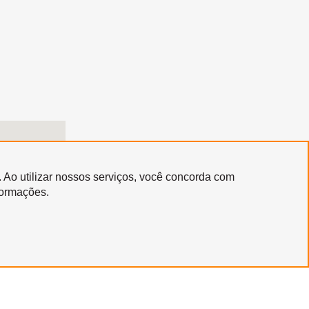
. Ao utilizar nossos serviços, você concorda com
formações.
Copyright © 2020 | Santa Marcelina Cultura • Todos os Direitos Reservados