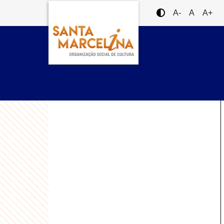
A-
A
A+