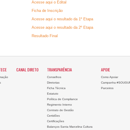
Acesse aqui o Edital
Ficha de Inscrição
Acesse aqui o resultado da 1º Etapa
Acesse aqui o resultado da 2º Etapa
Resultado Final
TECE
CANAL DIRETO
TRANSPARÊNCIA
APOIE
mação
Conselhos
Como Apoiar
s
Diretorias
Campanha #SOUGU
Ficha Técnica
Parceiros
Estatuto
Política de Compliance
Regimento Interno
Contrato de Gestão
Certidões
Certificações
Balanços Santa Marcelina Cultura