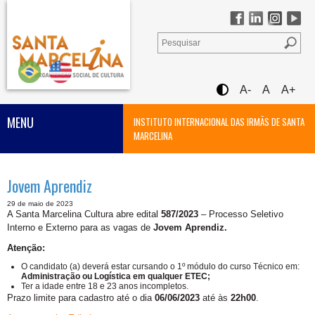
A-
A
A+
MENU
INSTITUTO INTERNACIONAL DAS IRMÃS DE SANTA
MARCELINA
Jovem Aprendiz
29 de maio de 2023
A Santa Marcelina Cultura abre edital
587/2023
– Processo Seletivo
Interno e Externo para as vagas de
Jovem Aprendiz.
Atenção:
O candidato (a) deverá estar cursando o 1º módulo do curso Técnico em:
Administração ou Logística em qualquer ETEC;
Ter a idade entre 18 e 23 anos incompletos.
Prazo limite para cadastro até o dia
06/06/2023
até às
22h00
.