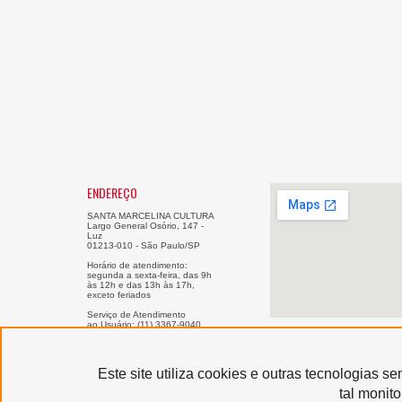
ENDEREÇO
SANTA MARCELINA CULTURA
Largo General Osório, 147 -
Luz
01213-010 - São Paulo/SP
Horário de atendimento:
segunda a sexta-feira, das 9h
às 12h e das 13h às 17h,
exceto feriados
Serviço de Atendimento
ao Usuário: (11) 3367-9040
sau@santamarcelinacultura.org.br
Este site utiliza cookies e outras tecnologias 
Produzido por
tal monit