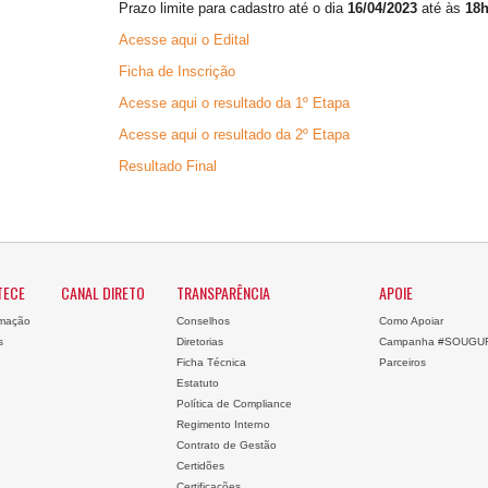
Prazo limite para cadastro até o dia
16/04/2023
até às
18
Acesse aqui o Edital
Ficha de Inscrição
Acesse aqui o resultado da 1º Etapa
Acesse aqui o resultado da 2º Etapa
Resultado Final
TECE
CANAL DIRETO
TRANSPARÊNCIA
APOIE
mação
Conselhos
Como Apoiar
s
Diretorias
Campanha #SOUGU
Ficha Técnica
Parceiros
Estatuto
Política de Compliance
Regimento Interno
Contrato de Gestão
Certidões
Certificações