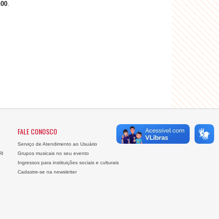
h00
.
FALE CONOSCO
Serviço de Atendimento ao Usuário
RI
Grupos musicais no seu evento
Ingressos para instituições sociais e culturais
Cadastre-se na newsletter