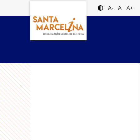
A-
A
A+