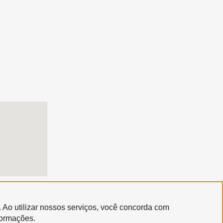
. Ao utilizar nossos serviços, você concorda com
Copyright © 2020 | Santa Marcelina Cultura • Todos os Direitos Reservados
formações.