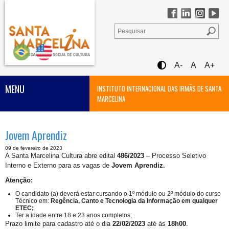
A-
A
A+
MENU
INSTITUTO INTERNACIONAL DAS IRMÃS DE SANTA
MARCELINA
Jovem Aprendiz
09 de fevereiro de 2023
A Santa Marcelina Cultura abre edital
486/2023
– Processo Seletivo
Interno e Externo para as vagas de
Jovem Aprendiz.
Atenção:
O candidato (a) deverá estar cursando o 1º módulo ou 2º módulo do curso
Técnico em:
Regência, Canto e Tecnologia da Informação
em qualquer
ETEC;
Ter a idade entre 18 e 23 anos completos;
Prazo limite para cadastro até o dia
22/02/2023
até às
18h00
.