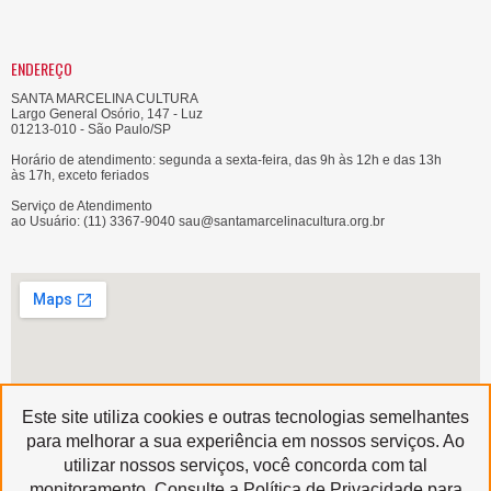
ENDEREÇO
SANTA MARCELINA CULTURA
Largo General Osório, 147 - Luz
01213-010 - São Paulo/SP
Horário de atendimento: segunda a sexta-feira, das 9h às 12h e das 13h
às 17h, exceto feriados
Serviço de Atendimento
ao Usuário: (11) 3367-9040 sau@santamarcelinacultura.org.br
Este site utiliza cookies e outras tecnologias semelhantes
para melhorar a sua experiência em nossos serviços. Ao
utilizar nossos serviços, você concorda com tal
Produzido por
monitoramento. Consulte a Política de Privacidade para