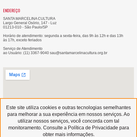
ENDEREÇO
SANTA MARCELINA CULTURA
Largo General Osório, 147 - Luz
01213-010 - São Paulo/SP
Horário de atendimento: segunda a sexta-feira, das 9h às 12h e das 13h
às 17h, exceto feriados
Serviço de Atendimento
ao Usuário: (11) 3367-9040 sau@santamarcelinacultura.org.br
Este site utiliza cookies e outras tecnologias semelhantes
para melhorar a sua experiência em nossos serviços. Ao
utilizar nossos serviços, você concorda com tal
Produzido por
monitoramento. Consulte a Política de Privacidade para
Copyright © 2020 | Santa Marcelina Cultura • Todos os Direitos Reservados
obter mais informações.