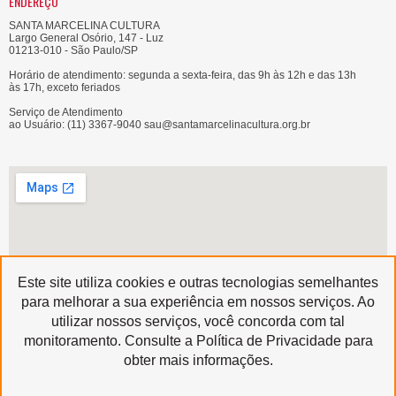
ENDEREÇO
SANTA MARCELINA CULTURA
Largo General Osório, 147 - Luz
01213-010 - São Paulo/SP
Horário de atendimento: segunda a sexta-feira, das 9h às 12h e das 13h
às 17h, exceto feriados
Serviço de Atendimento
ao Usuário: (11) 3367-9040 sau@santamarcelinacultura.org.br
Este site utiliza cookies e outras tecnologias semelhantes
para melhorar a sua experiência em nossos serviços. Ao
utilizar nossos serviços, você concorda com tal
Produzido por
monitoramento. Consulte a Política de Privacidade para
Copyright © 2020 | Santa Marcelina Cultura • Todos os Direitos Reservados
obter mais informações.