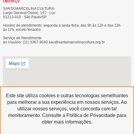
ENDEREÇO
SANTA MARCELINA CULTURA
Largo General Osório, 147 - Luz
01213-010 - São Paulo/SP
Horário de atendimento: segunda a sexta-feira, das 9h às 12h e das 13h
às 17h, exceto feriados
Serviço de Atendimento
ao Usuário: (11) 3367-9040 sau@santamarcelinacultura.org.br
Este site utiliza cookies e outras tecnologias semelhantes
para melhorar a sua experiência em nossos serviços. Ao
utilizar nossos serviços, você concorda com tal
Produzido por
monitoramento. Consulte a Política de Privacidade para
Copyright © 2020 | Santa Marcelina Cultura • Todos os Direitos Reservados
obter mais informações.