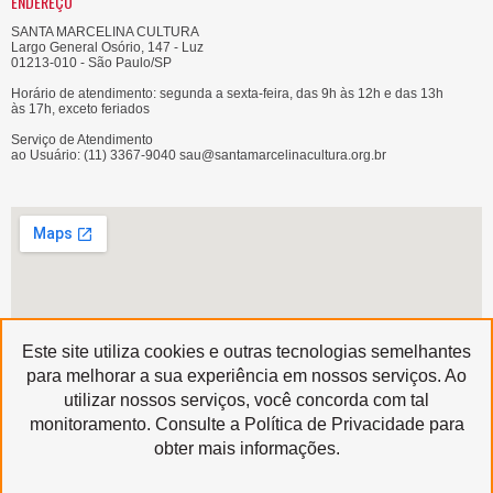
ENDEREÇO
SANTA MARCELINA CULTURA
Largo General Osório, 147 - Luz
01213-010 - São Paulo/SP
Horário de atendimento: segunda a sexta-feira, das 9h às 12h e das 13h
às 17h, exceto feriados
Serviço de Atendimento
ao Usuário: (11) 3367-9040 sau@santamarcelinacultura.org.br
Este site utiliza cookies e outras tecnologias semelhantes
para melhorar a sua experiência em nossos serviços. Ao
utilizar nossos serviços, você concorda com tal
Produzido por
monitoramento. Consulte a Política de Privacidade para
Copyright © 2020 | Santa Marcelina Cultura • Todos os Direitos Reservados
obter mais informações.