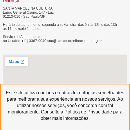
ENDEREÇO
SANTA MARCELINA CULTURA
Largo General Osório, 147 - Luz
01213-010 - São Paulo/SP
Horário de atendimento: segunda a sexta-feira, das 9h às 12h e das 13h
às 17h, exceto feriados
Serviço de Atendimento
ao Usuário: (11) 3367-9040 sau@santamarcelinacultura.org.br
Este site utiliza cookies e outras tecnologias semelhantes
para melhorar a sua experiência em nossos serviços. Ao
utilizar nossos serviços, você concorda com tal
Produzido por
monitoramento. Consulte a Política de Privacidade para
Copyright © 2020 | Santa Marcelina Cultura • Todos os Direitos Reservados
obter mais informações.