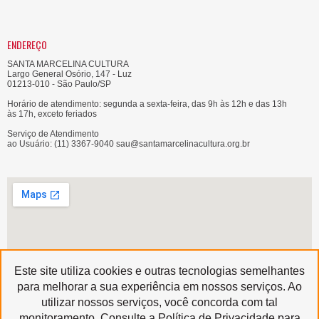
ENDEREÇO
SANTA MARCELINA CULTURA
Largo General Osório, 147 - Luz
01213-010 - São Paulo/SP
Horário de atendimento: segunda a sexta-feira, das 9h às 12h e das 13h
às 17h, exceto feriados
Serviço de Atendimento
ao Usuário: (11) 3367-9040 sau@santamarcelinacultura.org.br
Este site utiliza cookies e outras tecnologias semelhantes
para melhorar a sua experiência em nossos serviços. Ao
utilizar nossos serviços, você concorda com tal
Produzido por
monitoramento. Consulte a Política de Privacidade para