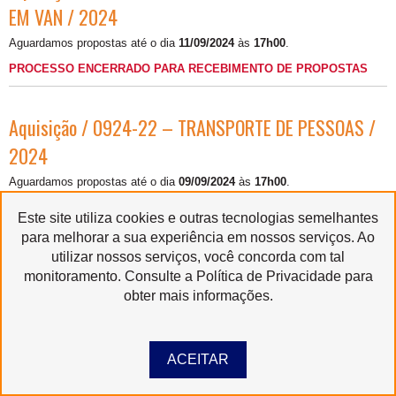
EM VAN / 2024
Aguardamos propostas até o dia
11/09/2024
às
17h00
.
PROCESSO ENCERRADO PARA RECEBIMENTO DE PROPOSTAS
Aquisição / 0924-22 – TRANSPORTE DE PESSOAS /
2024
Aguardamos propostas até o dia
09/09/2024
às
17h00
.
Este site utiliza cookies e outras tecnologias semelhantes
PROCESSO ENCERRADO PARA RECEBIMENTO DE PROPOSTAS
para melhorar a sua experiência em nossos serviços. Ao
utilizar nossos serviços, você concorda com tal
monitoramento. Consulte a Política de Privacidade para
Aquisição / 0824-47 / SERVIÇOS DE FOTOGRAFIA
obter mais informações.
POLOS GURI / 2024
Aguardamos propostas até 28.08.2024
ACEITAR
Clique aqui para baixar o PDF referente a este processo