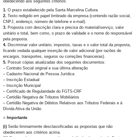
obedecendo aos seguintes critérios:
1.
O prazo estabelecido pela Santa Marcelina Cultura.
2.
Texto redigido em papel timbrado da empresa (contendo razão social,
CNPJ, endereço, número de telefone e e-mail).
3.
Proposta com descrição clara e precisa do material/serviço, valor
unitário e total, bem como, o prazo de validade e o nome do responsável
pela proposta.
4.
Discriminar valor unitário, impostos, taxas e o valor total da proposta,
ficando vedada qualquer inserção de valor adicional (por razões de
encargos, transportes, seguros ou correções financeiras).
5.
Possuir cópias atualizadas dos seguintes documentos:
– Contrato Social original e sua última alteração
– Cadastro Nacional de Pessoa Jurídica
– Inscrição Estadual
– Inscrição Municipal
– Certificado de Regularidade do FGTS-CRF
– Certidão Negativa de Tributos Mobiliários
– Certidão Negativa de Débitos Relativos aos Tributos Federais e à
Dívida Ativa da União
○ Importante
(i)
Serão liminarmente desclassificadas as propostas que não
obedecerem aos critérios acima.