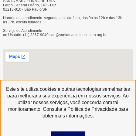
SANTA MARCELINA CULTURA
Largo General Osório, 147 - Luz
01213-010 - São Paulo/SP
Horário de atendimento: segunda a sexta-feira, das 9h às 12h e das 13h
às 17h, exceto feriados
Serviço de Atendimento
ao Usuário: (11) 3367-9040 sau@santamarcelinacultura.org.br
Este site utiliza cookies e outras tecnologias semelhantes
para melhorar a sua experiência em nossos serviços. Ao
utilizar nossos serviços, você concorda com tal
Produzido por
monitoramento. Consulte a Política de Privacidade para
Copyright © 2020 | Santa Marcelina Cultura • Todos os Direitos Reservados
obter mais informações.