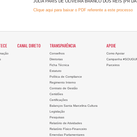
JULIA PARIS DE OLIVEIRA BRANCO DOS REIS (PR DA
Clique aqui para baixar o PDF referente a este processo
TECE
CANAL DIRETO
TRANSPARÊNCIA
APOIE
mação
Conselhos
Como Apoiar
s
Diretorias
Campanha #SOUGU
Ficha Técnica
Parceiros
Estatuto
Política de Compliance
Regimento Interno
Contrato de Gestão
Certidões
Certificações
Balanços Santa Marcelina Cultura
Legislação
Pesquisas
Relatório de Atividades
Relatório Físico-Financeiro
Emendas Parlamentares