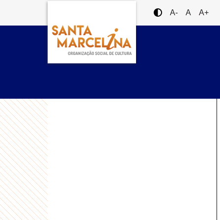
A-
A
A+