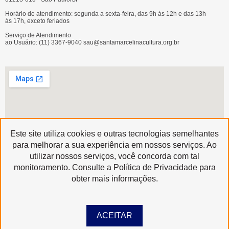
Horário de atendimento: segunda a sexta-feira, das 9h às 12h e das 13h
às 17h, exceto feriados
Serviço de Atendimento
ao Usuário: (11) 3367-9040 sau@santamarcelinacultura.org.br
Este site utiliza cookies e outras tecnologias semelhantes
para melhorar a sua experiência em nossos serviços. Ao
utilizar nossos serviços, você concorda com tal
Produzido por
monitoramento. Consulte a Política de Privacidade para
Copyright © 2020 | Santa Marcelina Cultura • Todos os Direitos Reservados
obter mais informações.
ACEITAR