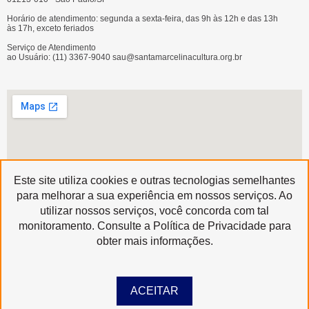
Horário de atendimento: segunda a sexta-feira, das 9h às 12h e das 13h
às 17h, exceto feriados
Serviço de Atendimento
ao Usuário: (11) 3367-9040 sau@santamarcelinacultura.org.br
Este site utiliza cookies e outras tecnologias semelhantes
para melhorar a sua experiência em nossos serviços. Ao
utilizar nossos serviços, você concorda com tal
Produzido por
monitoramento. Consulte a Política de Privacidade para
Copyright © 2020 | Santa Marcelina Cultura • Todos os Direitos Reservados
obter mais informações.
ACEITAR